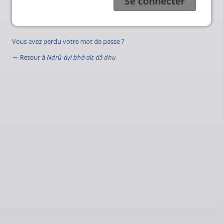
Vous avez perdu votre mot de passe ?
← Retour à
Ndrǔ-àyi bhà alɛ dɔ̌ dhu