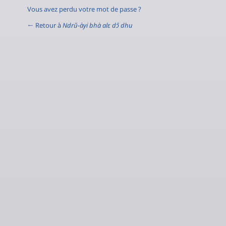
Vous avez perdu votre mot de passe ?
← Retour à
Ndrǔ-àyi bhà alɛ dɔ̌ dhu