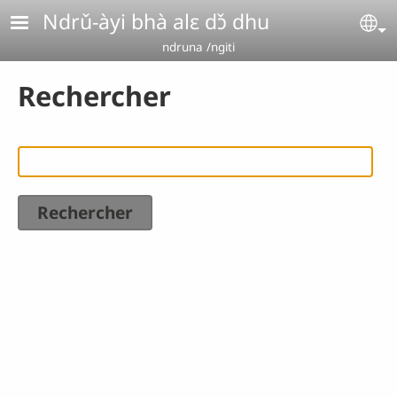
Aller au contenu principal
Ndrǔ-àyi bhà alɛ dɔ̌ dhu
Se
ndruna /ngiti
Rechercher