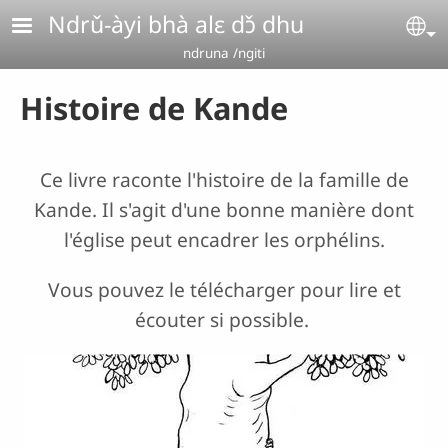
Aller au contenu principal
Ndrǔ-àyi bhà alɛ dɔ̌ dhu
Se
ndruna /ngiti
Histoire de Kande
Ce livre raconte l'histoire de la famille de
Kande. Il s'agit d'une bonne manière dont
l'église peut encadrer les orphélins.
Vous pouvez le télécharger pour lire et
écouter si possible.